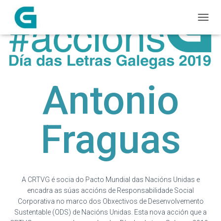
C
A
M
B
I
A
R
Antonio
M
O
D
O
Fraguas
D
E
N
A
V
E
A CRTVG é socia do Pacto Mundial das Nacións Unidas e
G
encadra as súas accións de Responsabilidade Social
A
Corporativa no marco dos Obxectivos de Desenvolvemento
C
Sustentable (ODS) de Nacións Unidas. Esta nova acción q
ue a
I