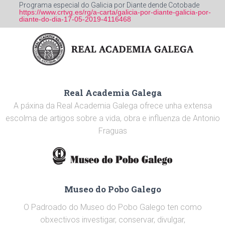
Programa especial do Galicia por Diante dende Cotobade
https://www.crtvg.es/rg/a-carta/galicia-por-diante-galicia-por-
diante-do-dia-17-05-2019-4116468
Real Academia Galega
A páxina da Real Academia Galega ofrece unha extensa
escolma de artigos sobre a vida, obra e influenza de Antonio
Fraguas
Museo do Pobo Galego
O Padroado do Museo do Pobo Galego ten como
obxectivos investigar, conservar, divulgar,