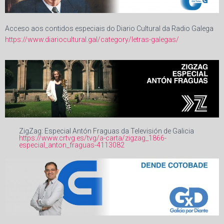
Acceso aos contidos especiais do Diario Cultural da Radio Galega
https://www.diariocultural.gal/category/letras-galegas/
ZigZag: Especial Antón Fraguas da Televisión de Galicia
https://www.crtvg.es/tvg/a-carta/zigzag_1866-
especial_anton_fraguas-4113082