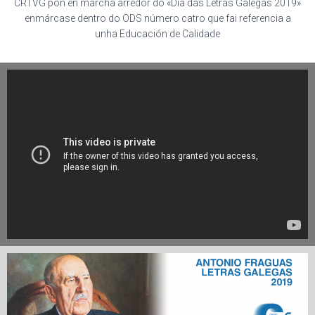
Ó
CRTVG pon en marcha arredor do «Día das Letras Galegas 2019»
N
enmárcase dentro do ODS número catro que fai referencia a
unha Educación de Calidade